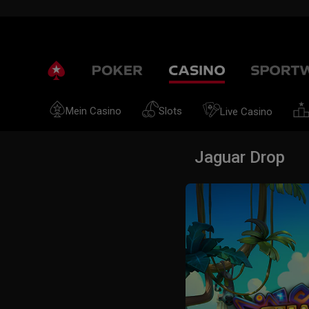
Mein Casino
Slots
Live Casino
Jaguar Drop