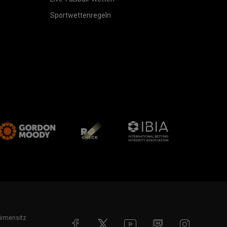
Sportwettenregeln
Labs
gamblingtherapy
ESSA
irmensitz