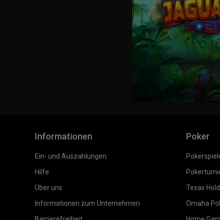
Informationen
Poker
Ein- und Auszahlungen
Pokerspiel
Hilfe
Pokerturni
Über uns
Texas Hol
Informationen zum Unternehmen
Omaha Po
Barrierefreiheit
Home Gam