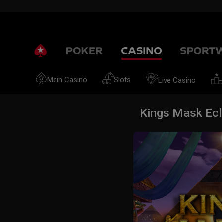
Mein Casino
Slots
Live Casino
Kings Mask Ecl