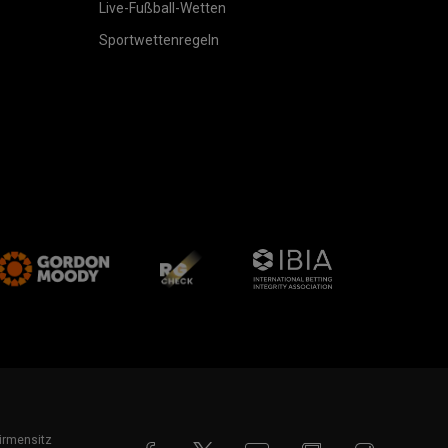
Live-Fußball-Wetten
Sportwettenregeln
Labs
gamblingtherapy
ESSA
irmensitz