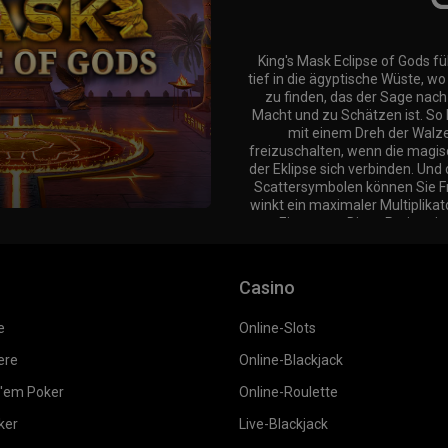
King's Mask Eclipse of Gods fü
tief in die ägyptische Wüste, wo 
zu finden, das der Sage nach
Macht und zu Schätzen ist. So 
mit einem Dreh der Walze
freizuschalten, wenn die magi
der Eklipse sich verbinden. Un
Scattersymbolen können Sie F
winkt ein maximaler Multiplika
Einsatzes. Diese Preise sin
Spieldetails: Play N Go Slot
Symbol, Gratis Spiele, Bonus R
Ägypten, Sk
Casino
e
Online-Slots
ere
Online-Blackjack
d'em Poker
Online-Roulette
ker
Live-Blackjack