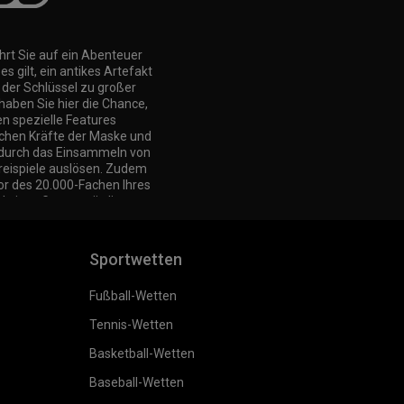
hrt Sie auf ein Abenteuer
es gilt, ein antikes Artefakt
 der Schlüssel zu großer
haben Sie hier die Chance,
n spezielle Features
schen Kräfte der Maske und
d durch das Einsammeln von
reispiele auslösen. Zudem
tor des 20.000-Fachen Ihres
d eines Gottes würdig.
s, Scatter Symbol, Joker
unde, Zusatzspiel, Götter,
arabäen.
Sportwetten
Fußball-Wetten
Tennis-Wetten
Basketball-Wetten
Baseball-Wetten