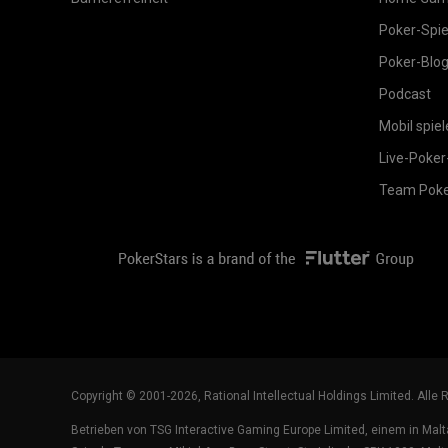
Poker-Spie
Poker-Blo
Podcast
Mobil spie
Live-Poker
Team Poke
flut
Copyright © 2001-2026, Rational Intellectual Holdings Limited. Alle 
Betrieben von TSG Interactive Gaming Europe Limited, einem in Ma