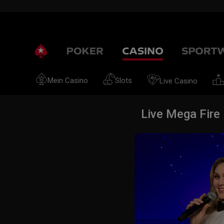
Mein Casino
Slots
Live Casino
Live Mega Fire 