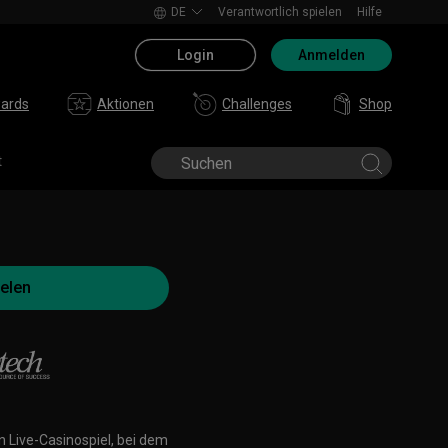
DE
Verantwortlich spielen
Hilfe
Login
Anmelden
wards
Aktionen
Challenges
Shop
t
ielen
in Live-Casinospiel, bei dem