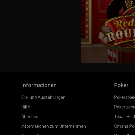
Informationen
Poker
Ein- und Auszahlungen
Pokerspiel
Hilfe
Pokerturni
Über uns
Texas Hol
Informationen zum Unternehmen
Omaha Po