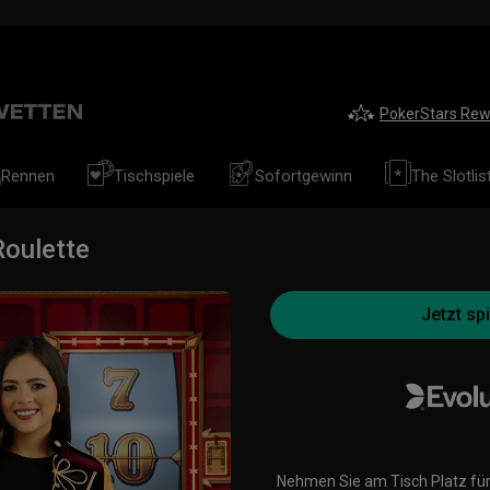
PokerStars Re
Rennen
Tischspiele
Sofortgewinn
The Slotlis
Roulette
Jetzt sp
Nehmen Sie am Tisch Platz für