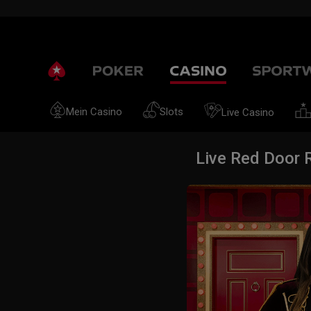
Mein Casino
Slots
Live Casino
Live Red Door 