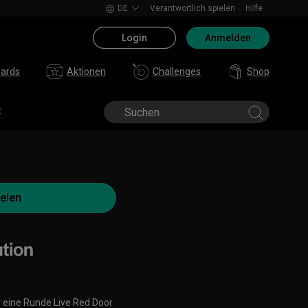
DE
Verantwortlich spielen
Hilfe
Login
Anmelden
wards
Aktionen
Challenges
Shop
t
ielen
 eine Runde Live Red Door