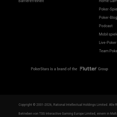
Barrierefreiheit
Home Gam
Poker-Spie
Poker-Blo
Podcast
Mobil spie
Live-Poker
Team Poke
flut
Copyright © 2001-2026, Rational Intellectual Holdings Limited. Alle 
Betrieben von TSG Interactive Gaming Europe Limited, einem in Ma