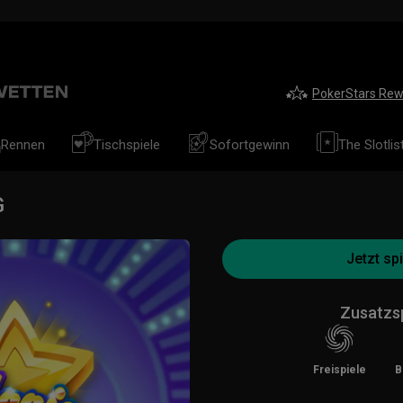
PokerStars Re
Rennen
Tischspiele
Sofortgewinn
The Slotlis
G
Jetzt sp
Zusatzsp
Freispiele
B