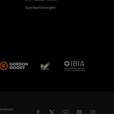
Sportwettenregeln
Labs
gamblingtherapy
ESSA
irmensitz