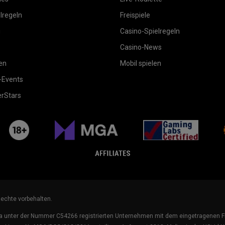
lregeln
Freispiele
g
Casino-Spielregeln
Casino-News
len
Mobil spielen
-Events
rStars
terLogo
plus18
mga
gaming
affiliates
Rechte vorbehalten.
lta unter der Nummer C54266 registrierten Unternehmen mit dem eingetragenen F