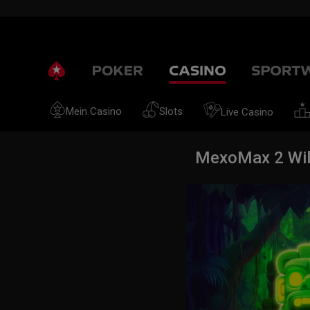
Mein Casino
Slots
Live Casino
MexoMax 2 Wil