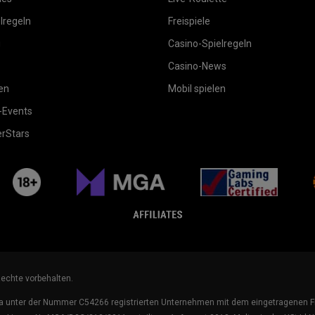
lregeln
Freispiele
g
Casino-Spielregeln
Casino-News
len
Mobil spielen
-Events
rStars
terLogo
plus18
mga
gaming
affiliates
Rechte vorbehalten.
lta unter der Nummer C54266 registrierten Unternehmen mit dem eingetragenen F