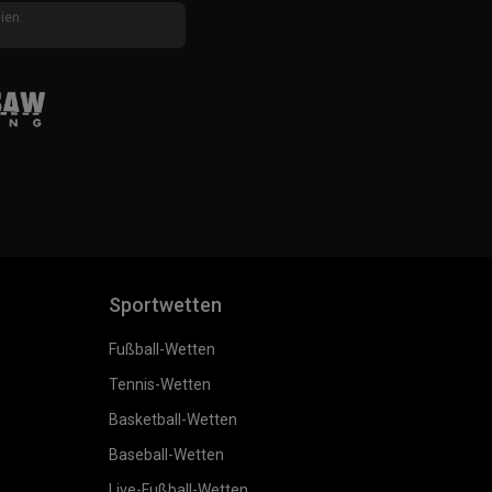
nien
:
Sportwetten
Fußball-Wetten
Tennis-Wetten
Basketball-Wetten
Baseball-Wetten
Live-Fußball-Wetten