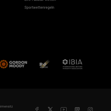
Sportwettenregeln
Labs
gamblingtherapy
ESSA
irmensitz