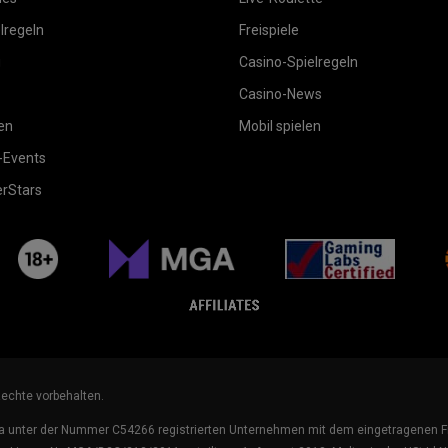
lregeln
Freispiele
g
Casino-Spielregeln
Casino-News
len
Mobil spielen
-Events
rStars
terLogo
plus18
mga
gaming
affiliates
Rechte vorbehalten.
lta unter der Nummer C54266 registrierten Unternehmen mit dem eingetragenen F