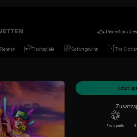
PokerStars Re
Rennen
Tischspiele
Sofortgewinn
The Slotlis
Jetzt sp
Zusatzsp
Freispiele
B