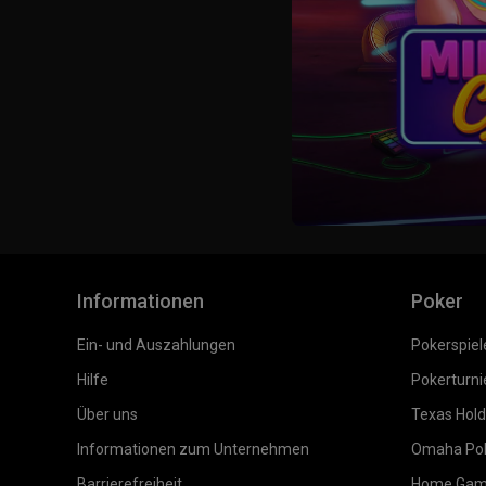
Informationen
Poker
Ein- und Auszahlungen
Pokerspiel
Hilfe
Pokerturni
Über uns
Texas Hol
Informationen zum Unternehmen
Omaha Po
Barrierefreiheit
Home Gam