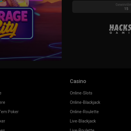
Gewinnli
15
Casino
e
Online-Slots
ere
Online-Blackjack
d'em Poker
Online-Roulette
ker
Live-Blackjack
es
Live-Roulette