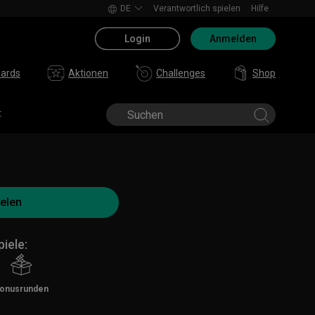
DE
Verantwortlich spielen
Hilfe
Login
Anmelden
wards
Aktionen
Challenges
Shop
t
ielen
iele
:
onusrunden