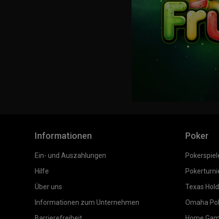
Informationen
Poker
Ein- und Auszahlungen
Pokerspiel
Hilfe
Pokerturni
Über uns
Texas Hol
Informationen zum Unternehmen
Omaha Po
Barrierefreiheit
Home Gam