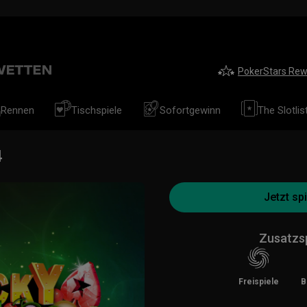
PokerStars Re
Rennen
Tischspiele
Sofortgewinn
The Slotlis
4
Jetzt sp
Zusatzsp
Freispiele
B