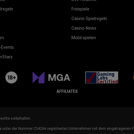
lregeln
Freispiele
g
Casino-Spielregeln
Casino-News
len
Mobil spielen
-Events
rStars
terLogo
plus18
mga
gaming
affiliates
Rechte vorbehalten.
lta unter der Nummer C54266 registrierten Unternehmen mit dem eingetragenen F