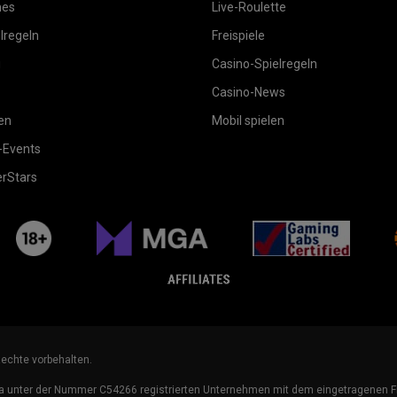
es
Live-Roulette
lregeln
Freispiele
g
Casino-Spielregeln
Casino-News
len
Mobil spielen
-Events
rStars
terLogo
plus18
mga
gaming
affiliates
Rechte vorbehalten.
lta unter der Nummer C54266 registrierten Unternehmen mit dem eingetragenen F