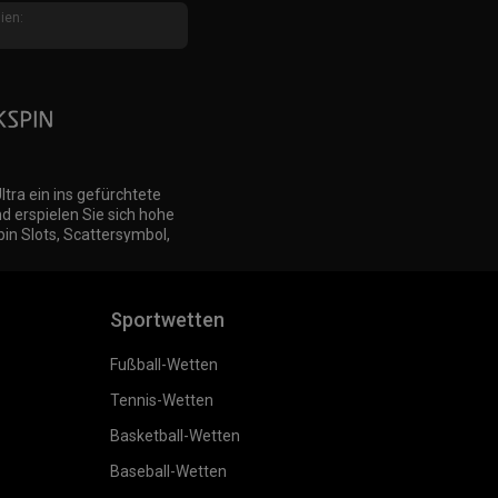
nien
:
Ultra ein ins gefürchtete
 erspielen Sie sich hohe
pin Slots, Scattersymbol,
ispiele, das antike Rom,
sseum, Tiger.
Sportwetten
Fußball-Wetten
Tennis-Wetten
Basketball-Wetten
Baseball-Wetten