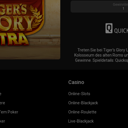
Gewinnli
1
Treten Sie bei Tiger's Glory 
Kolosseum des alten Roms und
Gewinne. Spieldetails: Quicks
Jokersymbol, Bonusrunde, Fre
Gladiatoren, Kolo
Casino
e
Online-Slots
ere
Online-Blackjack
d'em Poker
Online-Roulette
ker
Live-Blackjack