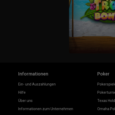
Informationen
Poker
Ein- und Auszahlungen
Pokerspiel
Hilfe
Pokerturni
Über uns
Texas Hol
Informationen zum Unternehmen
Omaha Po