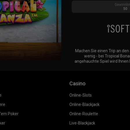
Gewinnli
50
Machen Sie einen Trip an den S
wenig - bei Tropical Bona
angehauchte Spiel wird Ihnen
machen, und das umso meh
ausgelösten Happy Hour Modifik
Prämien verhelfen. Dies könnte
so schnell nicht vergessen. Spi
Casino
Scatter Symbol, Joker Symbol,
Kaskaden Walzen, Freispiele, 
e
Online-Slots
ere
Online-Blackjack
d'em Poker
Online-Roulette
ker
Live-Blackjack