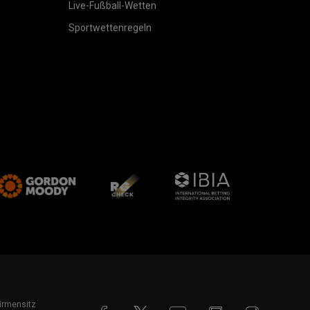
Live-Fußball-Wetten
Sportwettenregeln
Labs
gamblingtherapy
ESSA
irmensitz