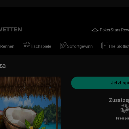
PokerStars Re
Rennen
Tischspiele
Sofortgewinn
The Slotlis
za
Jetzt sp
Zusatzsp
Freispi