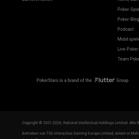
Poker-Spie
Poker-Blo
Podcast
Mobil spie
Live-Poker
Team Poke
flut
Copyright © 2001-2026, Rational Intellectual Holdings Limited. Alle 
Betrieben von TSG Interactive Gaming Europe Limited, einem in Ma