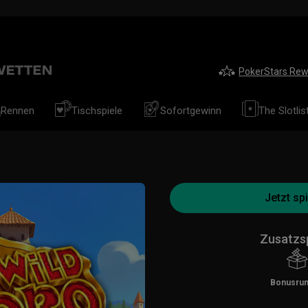
PokerStars Re
Rennen
Tischspiele
Sofortgewinn
The Slotlis
Jetzt sp
Zusatzsp
Bonusru