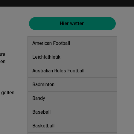
Hier wetten
American Football
ore
Leichtathletik
ren
Australian Rules Football
Badminton
 gelten
Bandy
Baseball
Basketball