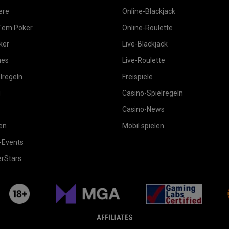
ere
Online-Blackjack
d'em Poker
Online-Roulette
ker
Live-Blackjack
es
Live-Roulette
lregeln
Freispiele
g
Casino-Spielregeln
Casino-News
len
Mobil spielen
-Events
rStars
terLogo
plus18
mga
gaming
affiliates