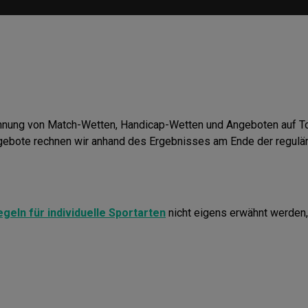
echnung von Match-Wetten, Handicap-Wetten und Angeboten auf T
ngebote rechnen wir anhand des Ergebnisses am Ende der regulä
egeln für individuelle Sportarten
nicht eigens erwähnt werden,