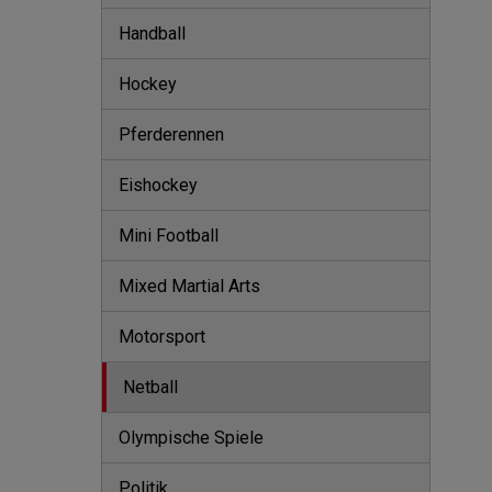
Handball
Hockey
Pferderennen
Eishockey
Mini Football
Mixed Martial Arts
Motorsport
Netball
Olympische Spiele
Politik