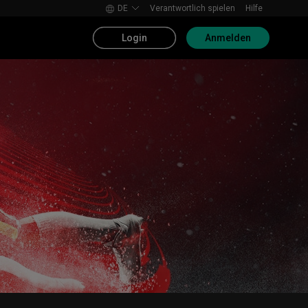
DE
Verantwortlich spielen
Hilfe
Login
Anmelden