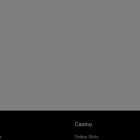
Casino
e
Online-Slots