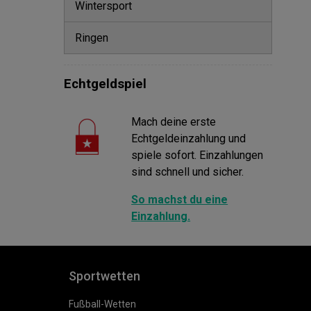
Wintersport
Ringen
Echtgeldspiel
Mach deine erste
Echtgeldeinzahlung und
spiele sofort. Einzahlungen
sind schnell und sicher.
So machst du eine
Einzahlung.
Sportwetten
Fußball-Wetten