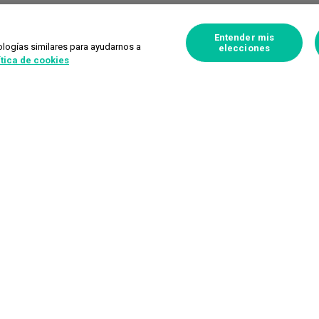
Entender mis
ologías similares para ayudarnos a
elecciones
ítica de cookies
Casino
 poker
Tragamonedas online
 poker
Blackjack online
as Hold'em
Ruleta online