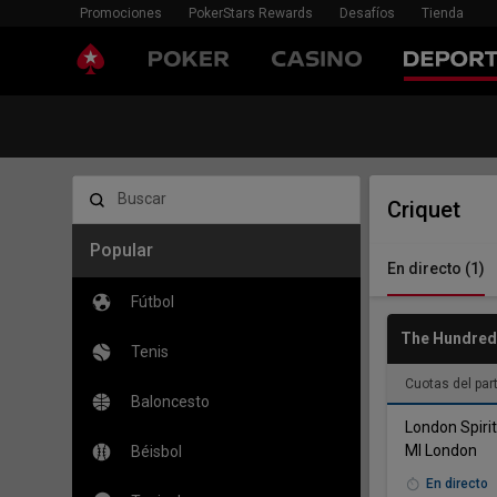
Promociones
PokerStars Rewards
Desafíos
Tienda
Buscar
Criquet
Popular
En directo
(1)
Fútbol
The Hundred
Tenis
Cuotas del par
Baloncesto
London Spirit
MI London
Béisbol
En directo