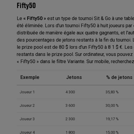
Fifty50
Le
« Fifty50 »
est un type de tournoi Sit & Go à une table
été éliminée. Lors d'un tournoi Fifty50 à huit joueurs pa
distribuée de manière égale aux quatre gagnants, et l'au
des pourcentages de jetons restants à la fin du tournoi. 
le prize pool est de 80 $ lors d'un Fifty50 à 8 1 $ €. L
restants dans le prize pool. Sur ordinateur, vous pouvez 
« Fifty50 » dans le filtre Variante. Sur mobile, recherchez
Exemple
Jetons
% de jetons
Joueur 1
4 300
35,83 %
Joueur 2
3 600
30,00 %
Joueur 3
2 300
19,17 %
Joueur 4
1 800
15,00 %