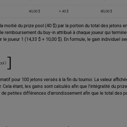
40,00 $
+ 40 $
80,00 $
la moitié du prize pool (40 $) par la portion du total des jetons e
er le remboursement du buy-in attribué à chaque joueur qui termin
 le joueur 1 (14,33 $ + 10,00 $). En formule, le gain individuel se
matif pour 100 jetons versés à la fin du tournoi. La valeur affich
 Cela étant, les gains sont calculés afin que l'intégralité du priz
r de petites différences d'arrondissement afin que le total des 