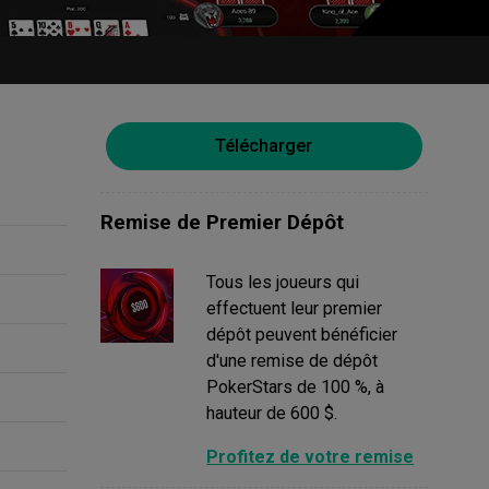
Télécharger
Remise de Premier Dépôt
Tous les joueurs qui
effectuent leur premier
dépôt peuvent bénéficier
d'une remise de dépôt
PokerStars de 100 %, à
hauteur de 600 $.
Profitez de votre remise