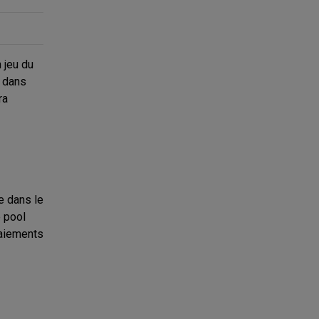
n jeu du
e dans
ra
ée dans le
e pool
paiements