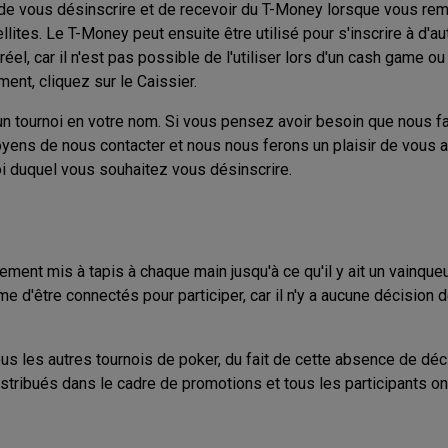
 de vous désinscrire et de recevoir du T-Money lorsque vous re
lites. Le T-Money peut ensuite être utilisé pour s'inscrire à d'au
éel, car il n'est pas possible de l'utiliser lors d'un cash game ou
ent, cliquez sur le Caissier.
'un tournoi en votre nom. Si vous pensez avoir besoin que nous 
ens de nous contacter et nous nous ferons un plaisir de vous a
noi duquel vous souhaitez vous désinscrire.
ement mis à tapis à chaque main jusqu'à ce qu'il y ait un vainqueu
me d'être connectés pour participer, car il n'y a aucune décision d
us les autres tournois de poker, du fait de cette absence de déc
istribués dans le cadre de promotions et tous les participants on