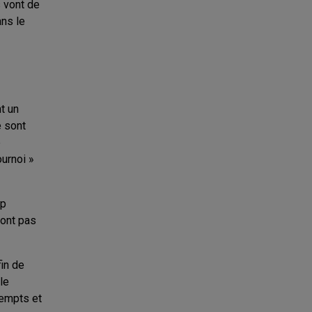
s vont de
ans le
t un
e sont
e
ournoi »
Up
ront pas
fin de
le
xempts et