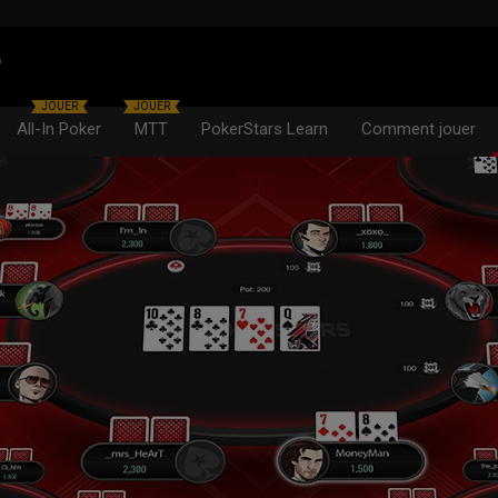
JOUER
JOUER
All-In Poker
MTT
PokerStars Learn
Comment jouer