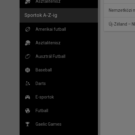
Asztalitenisz
Nemzetközi 
Sportok A-Z-ig
Új-Zéland – 
Amerikai futball
Asztalitenisz
Ausztrál Futball
Baseball
Darts
E-sportok
Futball
Gaelic Games