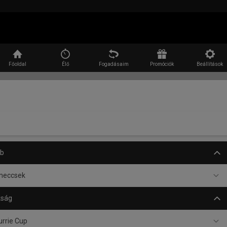
Keresés
Főoldal
Élő
Fogadásaim
Promóciók
Beállítások
bb
meccsek
kság
urrie Cup