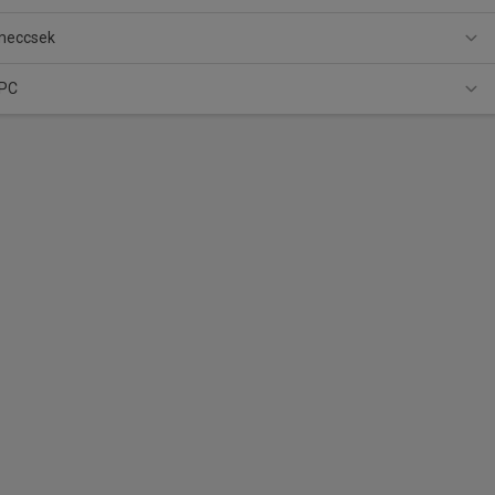
meccsek
NPC