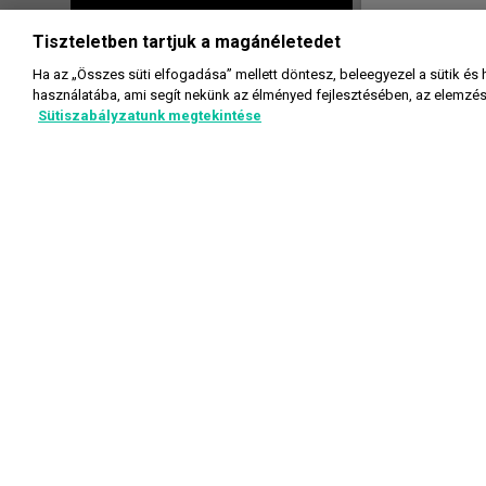
Tiszteletben tartjuk a magánéletedet
Ha az „Összes süti elfogadása” mellett döntesz, beleegyezel a sütik és
használatába, ami segít nekünk az élményed fejlesztésében, az elemzé
Sütiszabályzatunk megtekintése
Információ
Póker
Befizetés és pénzkifizetés
Pókerjáté
Súgó
Pókervers