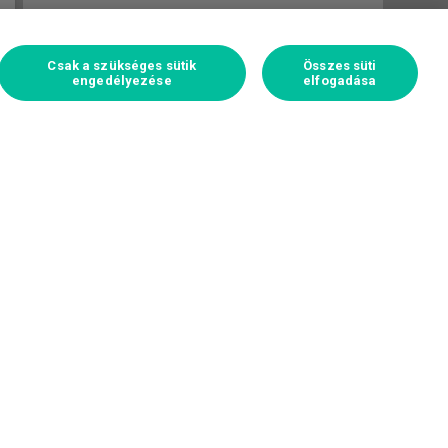
Csak a szükséges sütik
Összes süti
engedélyezése
elfogadása
A fogadáshoz jelentkezz be
Sportfogadás
Fogadás futballra
Fogadás teniszre