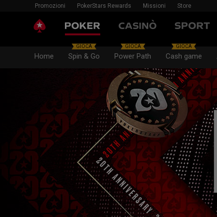
Promozioni
PokerStars Rewards
Missioni
Store
GIOCA
GIOCA
GIOCA
Home
Spin & Go
Power Path
Cash game