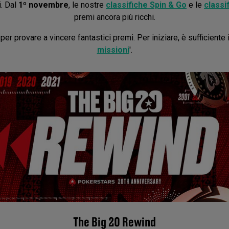
i. Dal
1º novembre
, le nostre
classifiche Spin & Go
e le
classi
premi ancora più ricchi.
er provare a vincere fantastici premi. Per iniziare, è sufficiente i
missioni
'.
The Big 20 Rewind