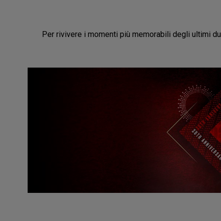
Per rivivere i momenti più memorabili degli ultimi du