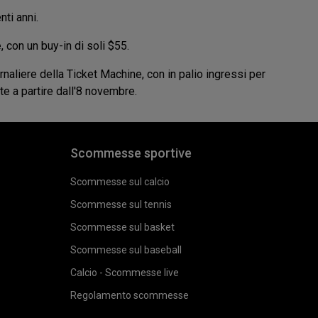
ti anni.
e
, con un buy-in di soli $55.
naliere della Ticket Machine, con in palio ingressi per
nte a partire dall'8 novembre.
Scommesse sportive
Scommesse sul calcio
Scommesse sul tennis
Scommesse sul basket
Scommesse sul baseball
Calcio - Scommesse live
Regolamento scommesse