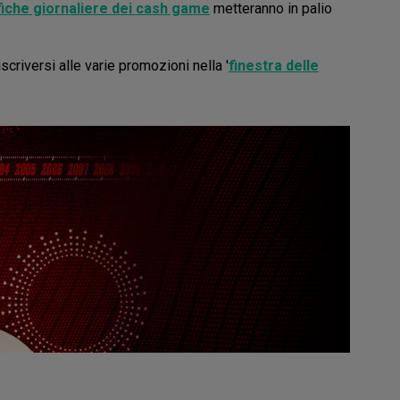
fiche giornaliere dei cash game
metteranno in palio
scriversi alle varie promozioni nella '
finestra delle