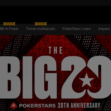
GIOCA
GIOCA
All-In Poker
Tornei multitavolo
PokerStars Learn
Impara 