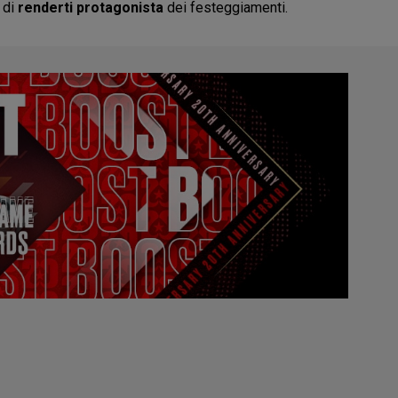
 di
renderti protagonista
dei festeggiamenti.