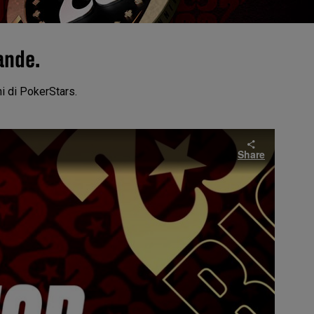
ande.
ni di PokerStars.