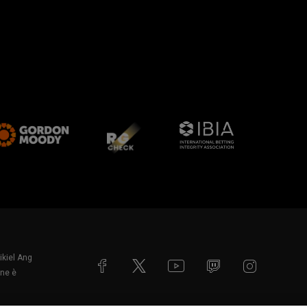
abs
gamblingtherapy
ESSA
ikiel Ang
ine è