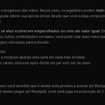
e o progresso das mãos. Nesse caso, os jogadores podem
dobr
ê pode dobrar sua aposta inicial, desde que você esteja comprom
.
as se eles estiverem emparelhados ou com um valor igual
. E
z, ou outras combinações similares, você pode criar duas mãos p
ras adicionais para a divisão:
tal.
 e recebem apenas uma carta em cada mão dividida
cartas, inclusive após dividir um par sem ser de ases.
so você acredite que o dealer está prestes a acertar um Blackj
 o dealer pegue um Blackjack, você será pago na proporção de 2