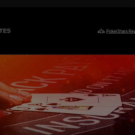
PokerStars Re