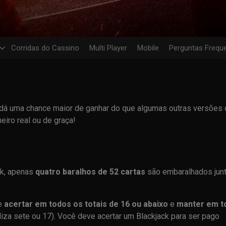
Corridas do Cassino
Multi Player
Mobile
Perguntas Frequ
dá uma chance maior de ganhar do que algumas outras versões 
eiro real ou de graça!
ck, apenas
quatro baralhos de 52 cartas
são embaralhados jun
ve
acertar em todos os totais de 16 ou abaixo
e
manter em
t
iza sete ou 17). Você deve acertar um Blackjack para ser pago