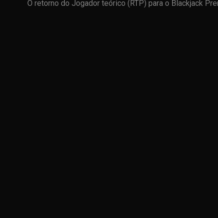
O retorno do Jogador teórico (RTP) para o Blackjack Pr