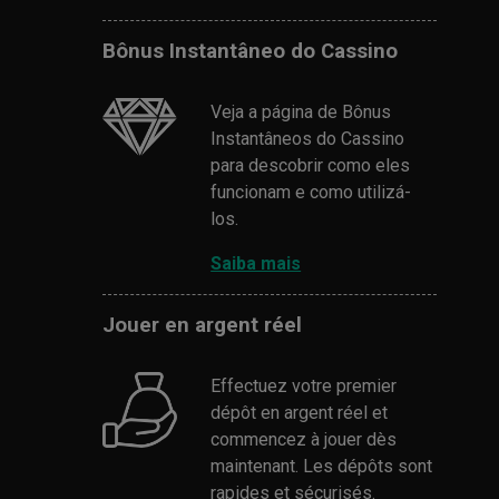
Bônus Instantâneo do Cassino
Veja a página de Bônus
Instantâneos do Cassino
para descobrir como eles
funcionam e como utilizá-
los.
Saiba mais
Jouer en argent réel
Effectuez votre premier
dépôt en argent réel et
commencez à jouer dès
maintenant. Les dépôts sont
rapides et sécurisés.