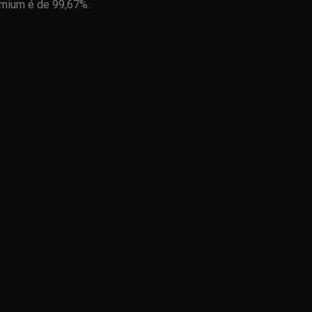
emium é de 99,67%.