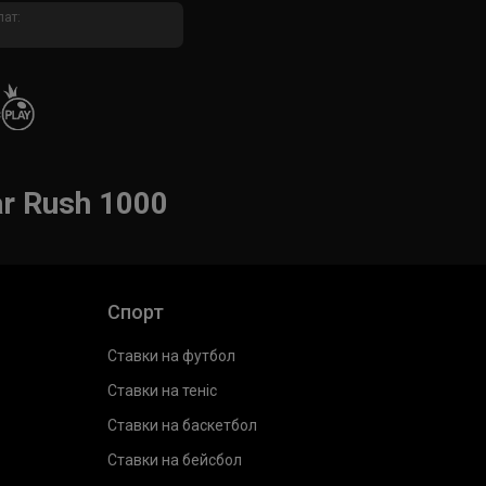
лат
:
r Rush 1000
от-гра
Sugar Rush 1000 –
ців. Як і попередня гра
і улюблені бонуси, але ця
Спорт
 на вищий рівень завдяки
крема, збільшеному
и готові побачити, що
Ставки на футбол
 країна цукерок?
Ставки на теніс
r Rush 1000?
Ставки на баскетбол
є високий рівень ризику/
Ставки на бейсбол
аші солодкі як ніколи.