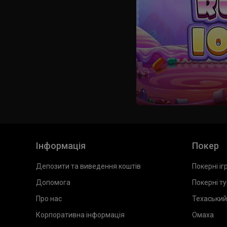
Інформація
Покер
Депозити та виведення коштів
Покерні іг
Допомога
Покерні ту
Про нас
Техаський
Корпоративна інформація
Омаха