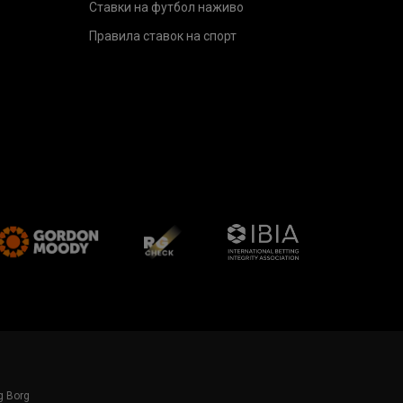
 яскравих барабанів 7х7,
Ставки на футбол наживо
желейних ведмедиків" до
Правила ставок на спорт
рдець любові".
ість ліній виплат у
. Замість них у грі
кластерних виплат, коли
ше однакових символів,
тально або вертикально.
мальний виграш може
ові, адже ви маєте шанс
іру ставки в основній грі
вних обертань.
аунд у грі Sugar
Labs
gamblingtherapy
ESSA
000?
Rush 1000 – це раунд
е достатньо повторних
и будь-яких ласунів.
хідно активувати, а вже
 Для цього необхідно
ний символ.
g Borg
ся на кожному барабані;