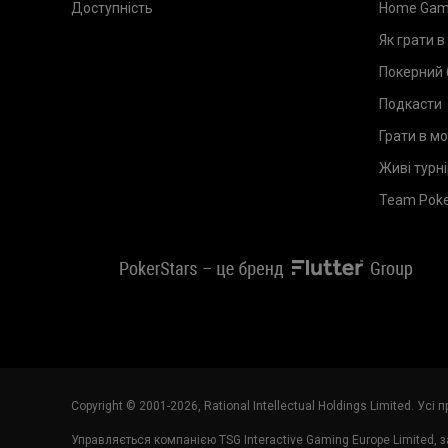
Доступність
Home Gam
Як грати в
Покерний 
Подкасти
Грати в мо
Живі турні
Team Poke
flut
Copyright © 2001-2026, Rational Intellectual Holdings Limited. Усі
Управляється компанією TSG Interactive Gaming Europe Limited, 