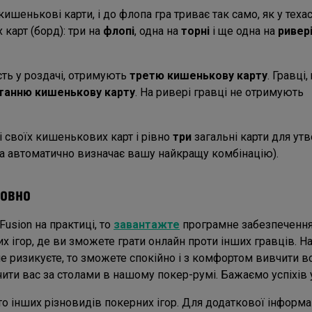
ишенькові карти, і до флопа гра триває так само, як у тех
 карт (борд): три на
флопі
, одна на
торні
і ще одна на
ривер
сть у роздачі, отримують
третю кишенькову карту
. Гравці,
станню кишенькову карту
. На ривері гравці не отримують
і своїх кишенькових карт і рівно
три
загальні карти для ут
ма автоматично визначає вашу найкращу комбінацію).
товно
usion на практиці, то
завантажте
програмне забезпеченн
х ігор, де ви зможете грати онлайн проти інших гравців. Н
 не ризикуєте, то зможете спокійно і з комфортом вивчити вс
чити вас за столами в нашому покер-румі. Бажаємо успіхів у
то інших різновидів покерних ігор. Для додаткової інформа