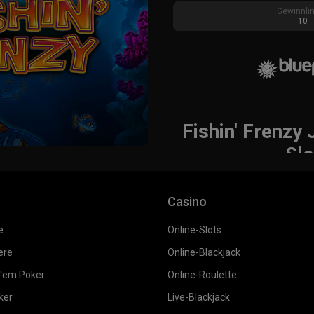
Gewinnli
10
Fishin' Frenzy
Slo
Häng den Haken an und wirf die 
eine Runde beim Fishin' Fren
Casino
Blueprint Gaming. Vielleic
Spielhintergrund vertraut. Das 
e
Online-Slots
weiterer Titel aus der höchst 
Spieleserie ist. Allerdings g
ere
Online-Blackjack
Besonderheit: Du hast hier 
Jackpots zu gewinnen. Was w
d'em Poker
Online-Roulette
Wie wird Fishin' Fr
ker
Live-Blackjack
gespie