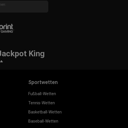
nien
:
 Jackpot King
t
Leine aus. Es ist Zeit für
zy Jackpot King Slot von
Sportwetten
ht erscheinen Name und
liegt daran, dass dies ein
Fußball-Wetten
beliebten Fishin' Frenzy-
ibt es diesmal eine große
Tennis-Wetten
die Chance, progressive
irst du an Land ziehen?
Basketball-Wetten
enzy Jackpot King
Baseball-Wetten
lt?