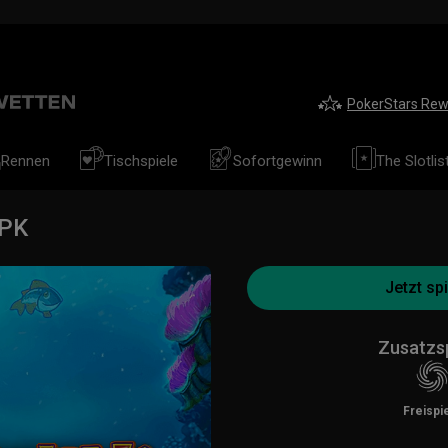
PokerStars Re
Rennen
Tischspiele
Sofortgewinn
The Slotlis
JPK
Jetzt sp
Zusatzsp
Freispi