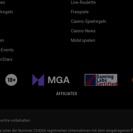
es
Live-Roulette
Wenn du Lust hast auf eine Ru
lregeln
Freispiele
Frenzy Jackpot King, solltest d
sehr leicht zu spielen ist. Wie
g
Casino-Spielregeln
spielt sich die Action auch hie
5x3-Spielraster mit 10 aktiven 
Casino-News
nachdem du deinen Gesamtein
len
Mobil spielen
"Spin"-Button gedrückt has
Walzen. Und mit etwas Glück 
-Events
von jeweils zwei bis fünf glei
rStars
Fishin' Frenzy Jackpot King i
Volatilität, der dir dennoch d
Maximalgewinn bietet. So i
terLogo
plus18
mga
gaming
Hauptspiel das 5.000-Fache dei
es für fünf Fischersmann-
Jackpot King-Features kanns
affiliates
Fang machen, denn es gibt ein
gewinnen. Werden die Fische an
bescher
Welche Bonusrunde gi
Frenzy Jack
Rechte vorbehalten.
Die Hauptbonusrunde ist das Ja
lta unter der Nummer C54266 registrierten Unternehmen mit dem eingetragenen F