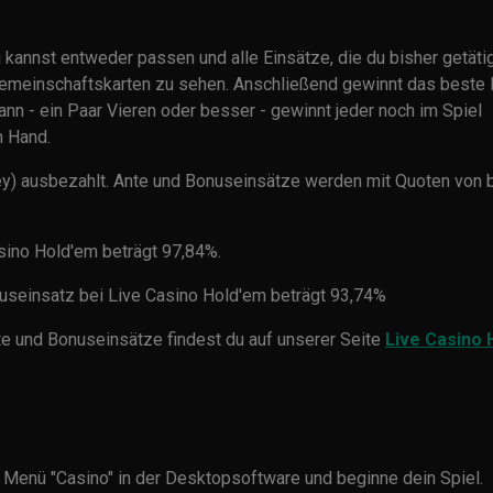
u kannst entweder passen und alle Einsätze, die du bisher getätig
 Gemeinschaftskarten zu sehen. Anschließend gewinnt das beste B
ann - ein Paar Vieren oder besser - gewinnt jeder noch im Spiel
n Hand.
y) ausbezahlt. Ante und Bonuseinsätze werden mit Quoten von 
sino Hold'em beträgt 97,84%.
useinsatz bei Live Casino Hold'em beträgt 93,74%
te und Bonuseinsätze findest du auf unserer Seite
Live Casino 
s Menü "Casino" in der Desktopsoftware und beginne dein Spiel.