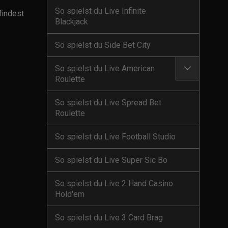
So spielst du Live Infinite 
findest
Blackjack 
So spielst du Side Bet City 
So spielst du Live American 
Roulette 
So spielst du Live Spread Bet 
Roulette 
So spielst du Live Football Studio
So spielst du Live Super Sic Bo 
So spielst du Live 2 Hand Casino 
Hold'em 
So spielst du Live 3 Card Brag