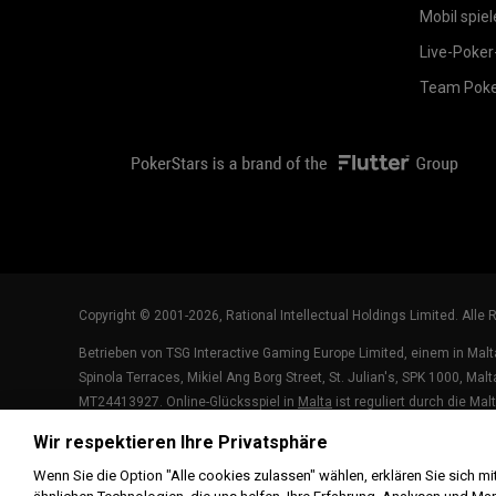
Mobil spie
Live-Poker
Team Poke
flut
Copyright © 2001-2026, Rational Intellectual Holdings Limited. Alle 
Betrieben von TSG Interactive Gaming Europe Limited, einem in Ma
Spinola Terraces, Mikiel Ang Borg Street, St. Julian's, SPK 1000, Ma
MT24413927. Online-Glücksspiel in
Malta
ist reguliert durch die Mal
Wir respektieren Ihre Privatsphäre
Unkontrolliertes Glücksspiel kann schädlich sein und abhängig 
Wenn Sie die Option "Alle cookies zulassen" wählen, erklären Sie sich 
Allgemeine Geschäftsbedingungen
|
Datenschutzerklärung
|
Cookie-