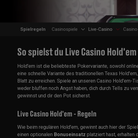
Spielregeln
Casinospiele
Live-Casino
Casino
So spielst du Live Casino Hold'em
Hold'em ist die beliebteste Pokervariante, sowohl onlin
eine schnelle Variante des traditionellen Texas Hold'em
Blatt zu erreichen. Spiele an unseren Casino Hold'em-
weder bluffen noch Angst haben, dich durch Tells zu verr
gewinnst und dir den Pot sicherst.
Live Casino Hold'em - Regeln
Wie beim regulären Hold'em, gewinnt auch hier der Spie
einen optionalen
Bonuseinsatz
platziert hast, erhalten