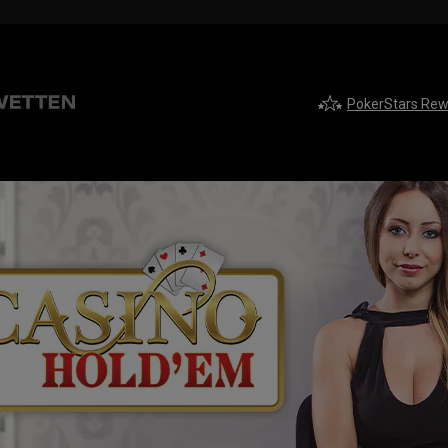
PokerStars Re