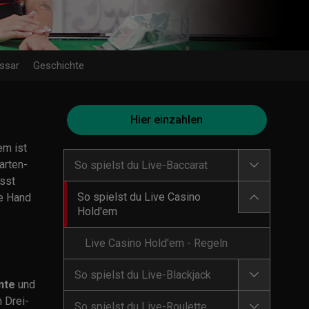
ssar
Geschichte
Hier einzahlen
em ist
arten-
So spielst du Live-Baccarat
sst
So spielst du Live Casino 
ie Hand
Hold'em
Live Casino Hold'em - Regeln
So spielst du Live-Blackjack
nte
und
n Drei-
So spielst du Live-Roulette 