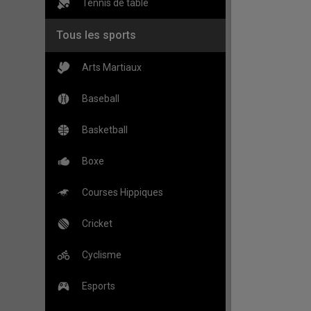
Tennis de table
Tous les sports
Arts Martiaux
Baseball
Basketball
Boxe
Courses Hippiques
Cricket
Cyclisme
Esports