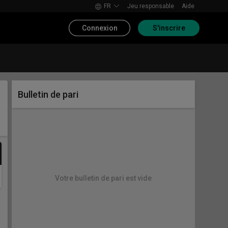
FR
Jeu responsable
Aide
Connexion
S'inscrire
Bulletin de pari
Votre bulletin de pari est vide