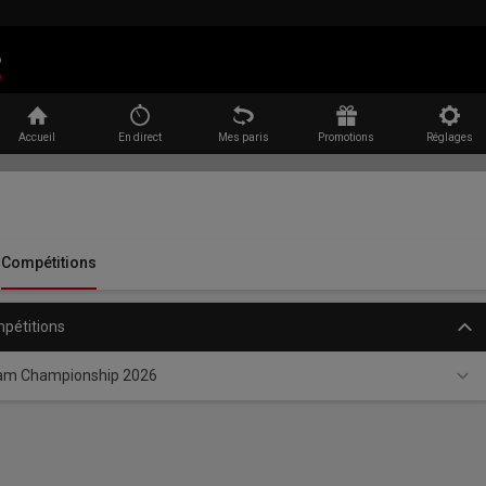
Rechercher
Accueil
En direct
Mes paris
Promotions
Réglages
Compétitions
mpétitions
am Championship 2026