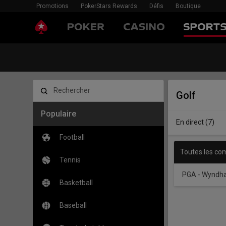
Promotions
PokerStars Rewards
Défis
Boutique
Rechercher
Golf
Populaire
En direct
(7)
Football
Toutes les co
Tennis
PGA - Wyndh
Basketball
Baseball