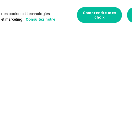
Comprendre mes
s des cookies et technologies
choix
s et marketing.
Consultez notre
Casino
ker
Machines à sous en ligne
e poker
Blackjack en ligne
as Hold'em
Roulette en ligne