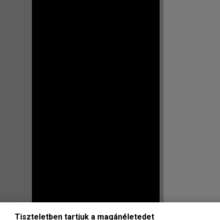
Tiszteletben tartjuk a magánéletedet