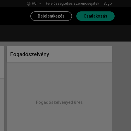
HU
Felelősségteljes szerencsejáték
Súgó
Bejelentkezés
Csatlakozás
Fogadószelvény
Fogadószelvényed üres