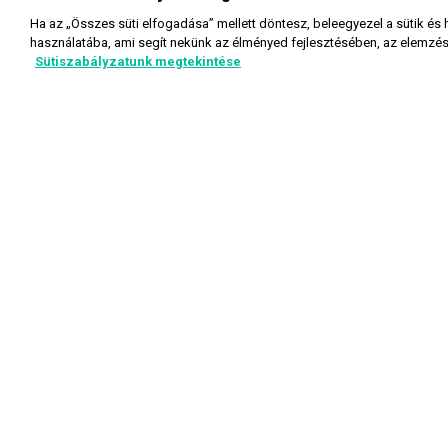
Ha az „Összes süti elfogadása” mellett döntesz, beleegyezel a sütik és
használatába, ami segít nekünk az élményed fejlesztésében, az elemzé
Sütiszabályzatunk megtekintése
Információ
Póker
Befizetés és pénzkifizetés
Pókerjáté
Súgó
Pókervers
Névjegyünk
Texas hol
Vállalati adatok
Omaha pó