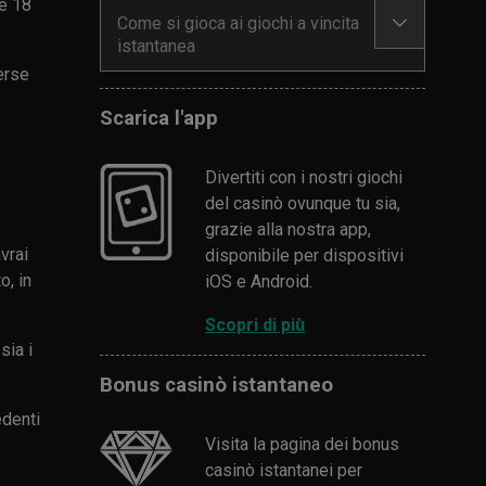
re 18
Come si gioca ai giochi a vincita 
istantanea
erse
Scarica l'app
Divertiti con i nostri giochi
del casinò ovunque tu sia,
grazie alla nostra app,
vrai
disponibile per dispositivi
o, in
iOS e Android.
Scopri di più
sia i
Bonus casinò istantaneo
edenti
Visita la pagina dei bonus
casinò istantanei per