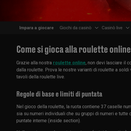
Impara a giocare
Giochi da casinò
Casinò live
Come si gioca alla roulette online
Grazie alla nostra
roulette online
, non devi lasciare il 
dalla roulette. Prova le nostre varianti di roulette a sold
tavoli della roulette live.
Regole di base e limiti di puntata
Nel gioco della roulette, la ruota contiene 37 caselle nu
sia su numeri individuali che su gruppi di numeri e tutte
puntate interne (inside section).