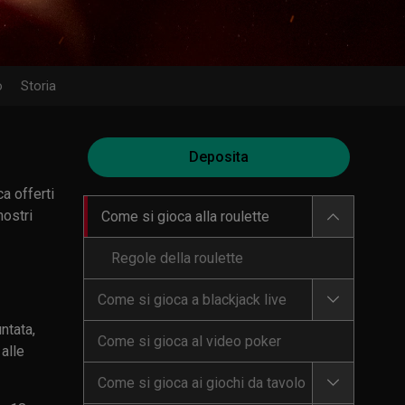
o
Storia
Deposita
ca offerti
nostri
Come si gioca alla roulette
Regole della roulette
Come si gioca a blackjack live
ntata,
Come si gioca al video poker
alle
Come si gioca ai giochi da tavolo