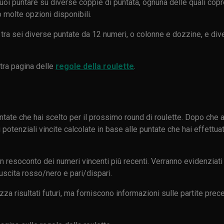
uoi puntare su diverse coppie di puntata, ognuna delle quali cop
o molte opzioni disponibili.
re tra sei diverse puntate da 12 numeri, o colonne e dozzine, e div
tra pagina delle
regole della roulette
.
tate che hai scelto per il prossimo round di roulette. Dopo che a
potenziali vincite calcolate in base alle puntate che hai effettuat
un resoconto dei numeri vincenti più recenti. Verranno evidenziati 
i uscita rosso/nero e pari/dispari.
za risultati futuri, ma forniscono informazioni sulle partite prec