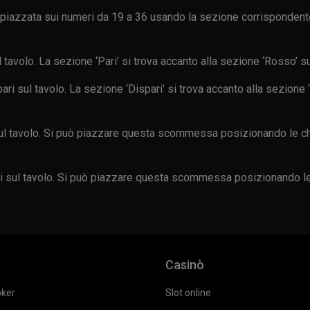
piazzata sui numeri da 19 a 36 usando la sezione corrispondent
 tavolo. La sezione ‘Pari’ si trova accanto alla sezione ‘Rosso’ su
ri sul tavolo. La sezione ‘Dispari’ si trova accanto alla sezione 
 sul tavolo. Si può piazzare questa scommessa posizionando le c
si sul tavolo. Si può piazzare questa scommessa posizionando l
Casinò
oker
Slot online