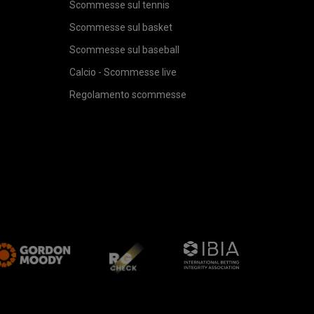
Scommesse sul tennis
Scommesse sul basket
Scommesse sul baseball
Calcio - Scommesse live
Regolamento scommesse
abs
gamblingtherapy
ESSA