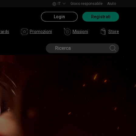
IT
Gioco responsabile
Aiuto
Login
Registrati
wards
Promozioni
Missioni
Store