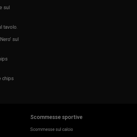
e sul
l tavolo.
‘Nero’ sul
hips
e chips
Scommesse sportive
Scommesse sul calcio