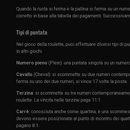
Quando la ruota si ferma e la pallina si ferma su un nume
corretto in base alla tabella dei pagamenti. Successiva
Tipi di puntata
Nel gioco della roulette, puoi effettuare diversi tipi di
in altri giochi.
Numero pieno
(Plein): una puntata singola su un numero 
Cavallo
(Cheval): si scommette su due numeri contempora
ferma su uno dei due numeri, si vince 17 volte la posta.
Terzina
: si scommette su tre numeri contemporaneamente
roulette. La vincita nelle terzine paga 11:1.
Carrè
: conosciuta anche come quartina, è una scommessa
devono essere posizionate al punto di incontro dei qua
pagano 8:1.