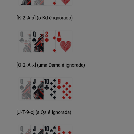
[K-2-A-x] (o Kd é ignorado)
[Q-2-A-x] (uma Dama é ignorada)
[J-T-9-x] (a Qs é ignorada)