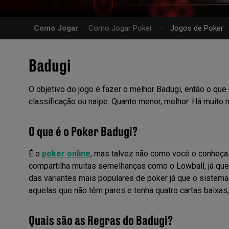
Como Jogar
Como Jogar Poker
Jogos de Poker
Badugi
O objetivo do jogo é fazer o melhor Badugi, então o qu
classificação ou naipe. Quanto menor, melhor. Há muito 
O que é o Poker Badugi?
É o
poker online
, mas talvez não como você o conheça. 
compartilha muitas semelhanças como o Lowball, já que 
das variantes mais populares de poker já que o sistem
aquelas que não têm pares e tenha quatro cartas baixa
Quais são as Regras do Badugi?