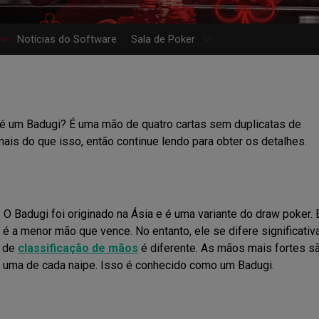
Notícias do Software
Sala de Poker
e é um Badugi? É uma mão de quatro cartas sem duplicatas de
mais do que isso, então continue lendo para obter os detalhes.
O Badugi foi originado na Ásia e é uma variante do draw poker. 
é a menor mão que vence. No entanto, ele se difere significati
a de
classificação de mãos
é diferente. As mãos mais fortes s
s, uma de cada naipe. Isso é conhecido como um Badugi.