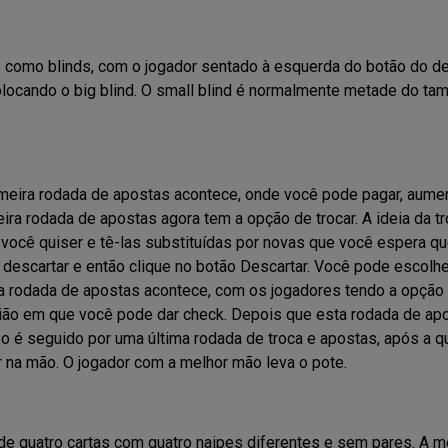
 como blinds, com o jogador sentado à esquerda do botão do de
olocando o big blind. O small blind é normalmente metade do ta
imeira rodada de apostas acontece, onde você pode pagar, aume
ira rodada de apostas agora tem a opção de trocar. A ideia da tr
você quiser e tê-las substituídas por novas que você espera q
descartar e então clique no botão Descartar. Você pode escolhe
da rodada de apostas acontece, com os jogadores tendo a opção
sião em que você pode dar check. Depois que esta rodada de ap
so é seguido por uma última rodada de troca e apostas, após a q
na mão. O jogador com a melhor mão leva o pote.
de quatro cartas com quatro naipes diferentes e sem pares. A m