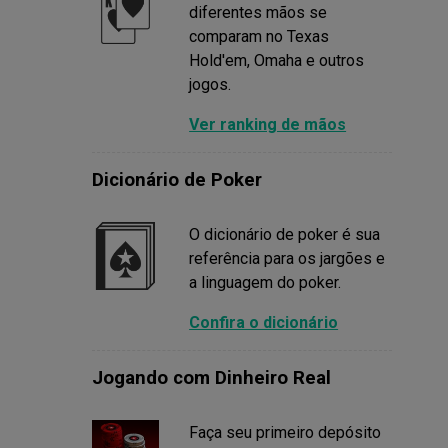
diferentes mãos se
comparam no Texas
Hold'em, Omaha e outros
jogos.
Ver ranking de mãos
Dicionário de Poker
O dicionário de poker é sua
referência para os jargões e
a linguagem do poker.
Confira o dicionário
Jogando com Dinheiro Real
Faça seu primeiro depósito