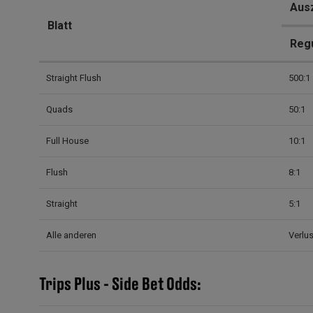
Aus
Blatt
Reg
Straight Flush
500:1
Quads
50:1
Full House
10:1
Flush
8:1
Straight
5:1
Alle anderen
Verlus
Trips Plus - Side Bet Odds: