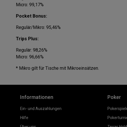
Micro: 99,17%
Pocket Bonus:
Regulär/Mikro: 95,46%
Trips Plus:
Regulär: 98,26%
Micro: 96,66%
* Mikro gilt für Tische mit Mikroeinsätzen.
Informationen
Poker
Ein- und Auszahlungen
Pokerspiel
Hilfe
Pokerturni
Über uns
Texas Hol