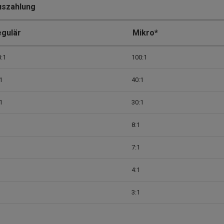
uszahlung
gulär
Mikro*
:1
100:1
1
40:1
1
30:1
8:1
7:1
4:1
3:1