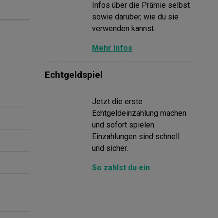
Infos über die Prämie selbst
sowie darüber, wie du sie
verwenden kannst.
Mehr Infos
Echtgeldspiel
Jetzt die erste
Echtgeldeinzahlung machen
und sofort spielen.
Einzahlungen sind schnell
und sicher.
So zahlst du ein