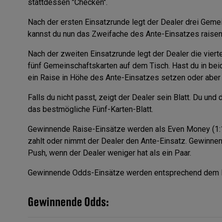
stattdessen "Checken".
Nach der ersten Einsatzrunde legt der Dealer drei Geme
kannst du nun das Zweifache des Ante-Einsatzes raisen
Nach der zweiten Einsatzrunde legt der Dealer die vierte
fünf Gemeinschaftskarten auf dem Tisch. Hast du in b
ein Raise in Höhe des Ante-Einsatzes setzen oder abe
Falls du nicht passt, zeigt der Dealer sein Blatt. Du un
das bestmögliche Fünf-Karten-Blatt.
Gewinnende Raise-Einsätze werden als Even Money (1:1)
zahlt oder nimmt der Dealer den Ante-Einsatz. Gewinne
Push, wenn der Dealer weniger hat als ein Paar.
Gewinnende Odds-Einsätze werden entsprechend dem Bla
Gewinnende Odds: