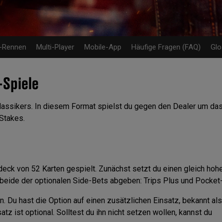
-Rennen
Multi-Player
Mobile-App
Häufige Fragen (FAQ)
Glo
-Spiele
lassikers. In diesem Format spielst du gegen den Dealer um da
 Stakes.
ck von 52 Karten gespielt. Zunächst setzt du einen gleich hoh
beide der optionalen Side-Bets abgeben: Trips Plus und Pocket
. Du hast die Option auf einen zusätzlichen Einsatz, bekannt als
z ist optional. Solltest du ihn nicht setzen wollen, kannst du