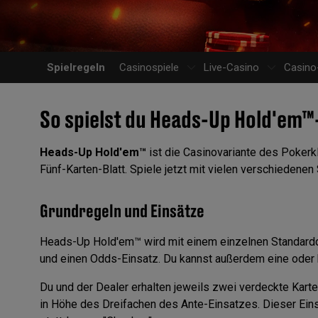
Spielregeln
Casinospiele
Live-Casino
Casino
So spielst du Heads-Up Hold'em™
Heads-Up Hold'em™
ist die Casinovariante des Pokerk
Fünf-Karten-Blatt. Spiele jetzt mit vielen verschiedenen
Grundregeln und Einsätze
Heads-Up Hold'em™ wird mit einem einzelnen Standardde
und einen Odds-Einsatz. Du kannst außerdem eine oder 
Du und der Dealer erhalten jeweils zwei verdeckte Karten
in Höhe des Dreifachen des Ante-Einsatzes. Dieser Einsat