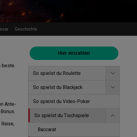
ssar
Geschichte
Hier einzahlen
s beste
So spielst du Roulette
So spielst du Blackjack
So spielst du Video-Poker
en Ante-
-Bonus.
So spielst du Tischspiele
 Raise,
Baccarat